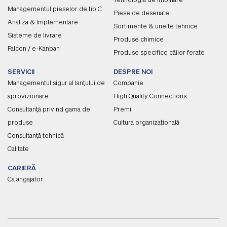
Tehnologia de îmbinare
Managementul pieselor de tip C
Piese de desenate
Analiza & Implementare
Sortimente & unelte tehnice
Sisteme de livrare
Produse chimice
Falcon / e-Kanban
Produse specifice căilor ferate
SERVICII
DESPRE NOI
Managementul sigur al lanțului de
Companie
aprovizionare
High Quality Connections
Consultanță privind gama de
Premii
produse
Cultura organizațională
Consultanță tehnică
Calitate
CARIERĂ
Ca angajator