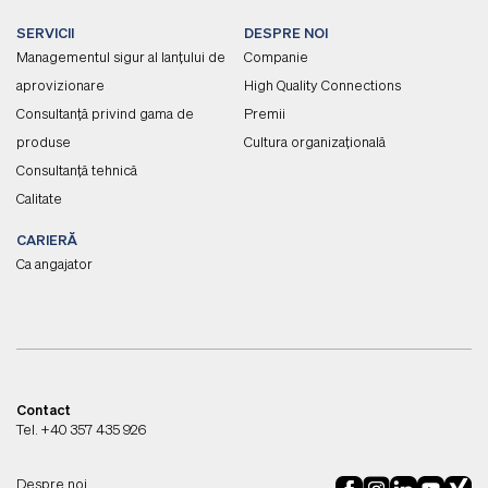
SERVICII
DESPRE NOI
Managementul sigur al lanțului de
Companie
aprovizionare
High Quality Connections
Consultanță privind gama de
Premii
produse
Cultura organizațională
Consultanță tehnică
Calitate
CARIERĂ
Ca angajator
Contact
Tel. +40 357 435 926
Despre noi