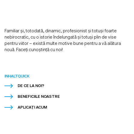
Familiar și, totodată, dinamic, profesionist și totuși foarte
nebirocratic, cu o istorie îndelungată și totuși plin de vise
pentru viitor – există multe motive bune pentru a vă alătura
nouă. Faceți cunoștință cu noi!
INHALTQUICK
DE CE LA NOI?
BENEFICIILE NOASTRE
APLICAȚI ACUM