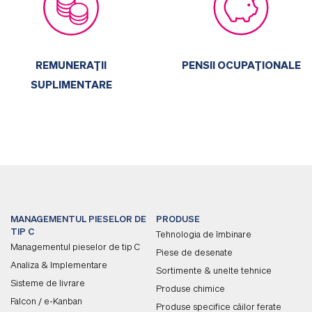
PENSII OCUPAȚIONALE
REMUNERAȚII
SUPLIMENTARE
MANAGEMENTUL PIESELOR DE
PRODUSE
TIP C
Tehnologia de îmbinare
Managementul pieselor de tip C
Piese de desenate
Analiza & Implementare
Sortimente & unelte tehnice
Sisteme de livrare
Produse chimice
Falcon / e-Kanban
Produse specifice căilor ferate