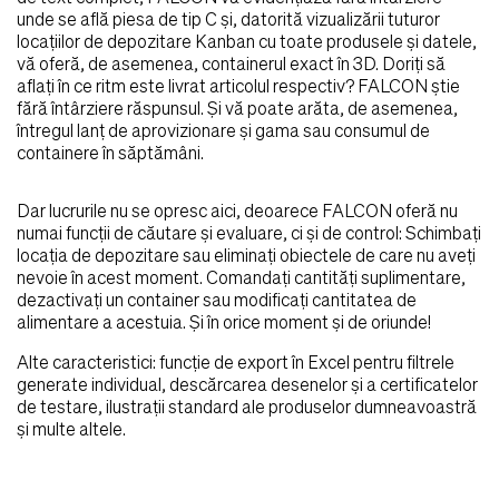
unde se află piesa de tip C și, datorită vizualizării tuturor
locațiilor de depozitare Kanban cu toate produsele și datele,
vă oferă, de asemenea, containerul exact în 3D. Doriți să
aflați în ce ritm este livrat articolul respectiv? FALCON știe
fără întârziere răspunsul. Și vă poate arăta, de asemenea,
întregul lanț de aprovizionare și gama sau consumul de
containere în săptămâni.
Dar lucrurile nu se opresc aici, deoarece FALCON oferă nu
numai funcții de căutare și evaluare, ci și de control: Schimbați
locația de depozitare sau eliminați obiectele de care nu aveți
nevoie în acest moment. Comandați cantități suplimentare,
dezactivați un container sau modificați cantitatea de
alimentare a acestuia. Și în orice moment și de oriunde!
Alte caracteristici: funcție de export în Excel pentru filtrele
generate individual, descărcarea desenelor și a certificatelor
de testare, ilustrații standard ale produselor dumneavoastră
și multe altele.