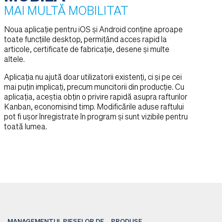
MAI MULTĂ MOBILITAT
Noua aplicație pentru iOS și Android conține aproape
toate funcțiile desktop, permițând acces rapid la
articole, certificate de fabricație, desene și multe
altele.
Aplicația nu ajută doar utilizatorii existenți, ci și pe cei
mai puțin implicați, precum muncitorii din producție. Cu
aplicația, aceștia obțin o privire rapidă asupra rafturilor
Kanban, economisind timp. Modificările aduse raftului
pot fi ușor înregistrate în program și sunt vizibile pentru
toată lumea.
MANAGEMENTUL PIESELOR DE
PRODUSE