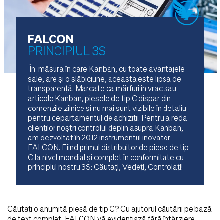
FALCON
PRINCIPIUL 3S
În măsura în care Kanban, cu toate avantajele
sale, are și o slăbiciune, aceasta este lipsa de
transparență. Marcate ca mărfuri în vrac sau
articole Kanban, piesele de tip C dispar din
comenzile zilnice și nu mai sunt vizibile în detaliu
pentru departamentul de achiziții. Pentru a reda
clienților noștri controlul deplin asupra Kanban,
am dezvoltat în 2012 instrumentul inovator
FALCON. Fiind primul distribuitor de piese de tip
C la nivel mondial și complet în conformitate cu
principiul nostru 3S: Căutați, Vedeți, Controlați!
Căutați o anumită piesă de tip C? Cu ajutorul căutării pe bază
de text complet, FALCON vă evidențiază fără întârziere