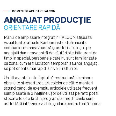
DOMENII DE APLICARE FALCON
ANGAJAT PRODUCȚIE
ORIENTARE RAPIDĂ
Planul de amplasare integrat în FALCON afișează
vizual toate rafturile Kanban instalate în incinta
companiei dumneavoastră și astfel îi scutește pe
angajații dumneavoastră de căutări plictisitoare și de
timp. În special, persoanele care nu sunt familiarizate
cu zona, cum ar fi lucrătorii temporari sau noii angajați,
se pot orienta mai rapid la nivelul rafturilor.
Un alt avantaj este faptul că restructurările minore
obișnuite și resortarea articolelor de către montori
(atunci când, de exemplu, articolele utilizate frecvent
sunt plasate la o înălțime ușor de utilizat pe raft) pot fi
stocate foarte facil în program, iar modificările sunt
astfel fără întârziere vizibile și clare pentru toată lumea.