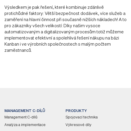
Výsledkem je pak řešení, které kombinuje zdánlivě
protichůdné faktory: Větší bezpečnost dodávek, více služeb a
zaměření na hlavní činnost při současně nižších nákladech! A to
pro zákazníky všech velikostí: Díky našim vysoce
automatizovaným a digitalizovaným procesům totiž můžeme
implementovat efektivní a spolehlivá řešení nákupu na bázi
Kanban i ve výrobních společnostech s malým počtem
zaměstnanců.
MANAGEMENT C-DÍLŮ
PRODUKTY
Management C-dílů
Spojovací technika
Analýza a implementace
Výkresové díly