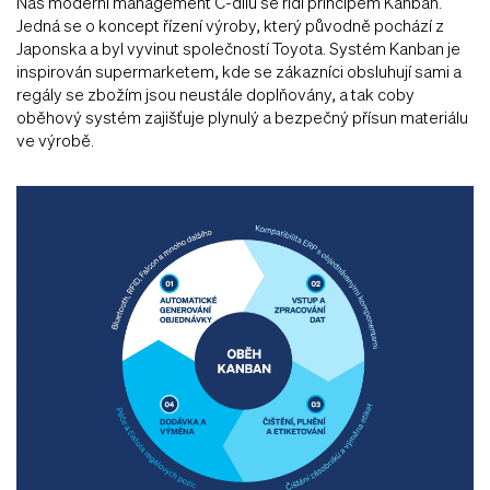
Náš moderní management C-dílů se řídí principem Kanban.
Jedná se o koncept řízení výroby, který původně pochází z
Japonska a byl vyvinut společností Toyota. Systém Kanban je
inspirován supermarketem, kde se zákazníci obsluhují sami a
regály se zbožím jsou neustále doplňovány, a tak coby
oběhový systém zajišťuje plynulý a bezpečný přísun materiálu
ve výrobě.