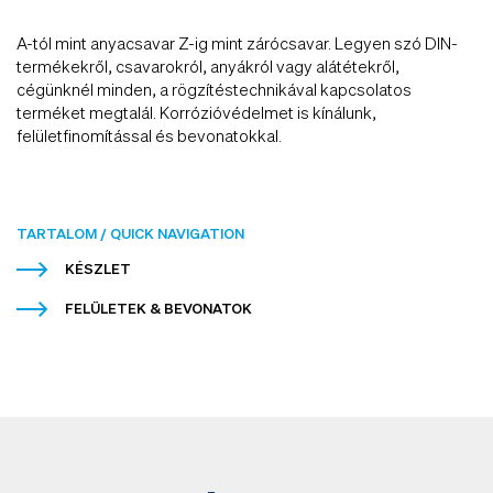
A-tól mint anyacsavar Z-ig mint zárócsavar. Legyen szó DIN-
termékekről, csavarokról, anyákról vagy alátétekről,
cégünknél minden, a rögzítéstechnikával kapcsolatos
terméket megtalál. Korrózióvédelmet is kínálunk,
felületfinomítással és bevonatokkal.
TARTALOM / QUICK NAVIGATION
KÉSZLET
FELÜLETEK & BEVONATOK