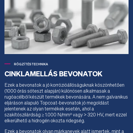
RÖGZÍTÉSTECHNIKA
CINKLAMELLÁS BEVONATOK
Ezek a bevonatok a jó korrózióállóságuknak köszönhetően
(1000 órás sóteszt alapján) különösen alkalmasak a
rugóacélból készült termékek bevonására. A nem galvanikus
eljáráson alapuló Topcoat-bevonatok jó megoldást
jelentenek az olyan termékek esetén, ahol a
szakítószilárdság ≥ 1.000 N/mm² vagy > 320 HV, mert ezzel
elkerülhető a hidrogén okozta ridegség.
Ezek a bevonatok olyan márkanevek alatt ismertek, mint a