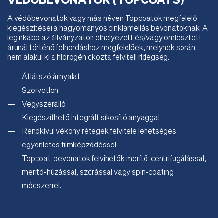
VÉDŐBEVONATOK (TOPCOATS)
A védőbevonatok vagy más néven Topcoatok megfelelő
kiegészítései a hagyományos cinklamellás bevonatoknak. A
leginkább az állványzaton elhelyezett és/vagy ömlesztett
árunál történő felhordáshoz megfelelőek, melynek során
nem alakul ki a hidrogén okozta felviteli ridegség.
Átlátszó árnyalat
Szervetlen
Vegyszerálló
Kiegészíthető integrált síkosító anyaggal
Rendkívül vékony rétegek felvitele lehetséges
egyenletes filmképződéssel
Topcoat-bevonatok felvihetők merítő-centrifugálással,
merítő-húzással, szórással vagy spin-coating
módszerrel.