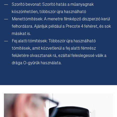
Szorító bevonat: Szorító hatás a műanyagnak
köszönhetően, többször újra használható
Menettömítések: A menetre filmképző diszperzió kerül
felhordásra. Ajánljuk például a Precote 4 fehéret, és sok
másikat is.
Fej alatti tömítések: Többször újra használható
tömítések, amit közvetlenül a fej alatti fémrész
felületére olvasztanak rá, ezáltal feleslegessé válik a
drága O-gyűrűk használata.