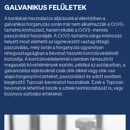
GALVANIKUS FELÜLETEK
A korábban használatos eljárásokkal ellentétben a
galvanikus horganyzás során már nem alkalmazzák a Cr(VI)-
tartalmú krómozást, hanem inkább a Cr(VI)- mentes
passziválást használják. A Cr(VI)-tartalmú sárga krómozás
helyett most elérhető az úgynevezett vastag rétegű
passziválás, mely során a horganyzás ugyanolyan
rétegvastagságban a bevonat hasonló korrózióvédelmét
biztosítja. A korrózióvédelemmel szemben támasztott
magasabb követelmények esetén, például az autóiparban, a
galvanizálási eljárásoknál csak cink-nikkel vagy cink-vas
alapú horgonyötvözeteket, passziválást és adott esetben
kiegészítő Topcoat-bevonatot használnak. Ezek a Topcoat-
bevonatok lehetővé teszik a színek testreszabását is, vagy
bizonyos súrlódási értékeket.