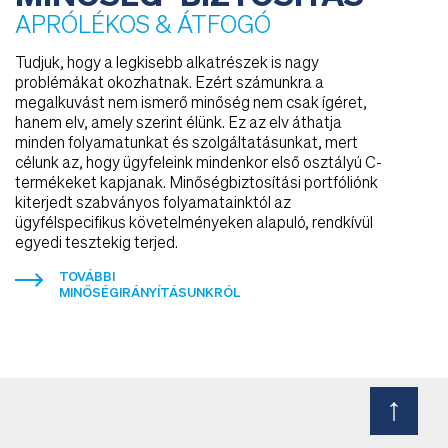
APRÓLÉKOS & ÁTFOGÓ
Tudjuk, hogy a legkisebb alkatrészek is nagy
problémákat okozhatnak. Ezért számunkra a
megalkuvást nem ismerő minőség nem csak ígéret,
hanem elv, amely szerint élünk. Ez az elv áthatja
minden folyamatunkat és szolgáltatásunkat, mert
célunk az, hogy ügyfeleink mindenkor első osztályú C-
termékeket kapjanak. Minőségbiztosítási portfóliónk
kiterjedt szabványos folyamatainktól az
ügyfélspecifikus követelményeken alapuló, rendkívül
egyedi tesztekig terjed.
TOVÁBBI
MINŐSÉGIRÁNYÍTÁSUNKRÓL
↑