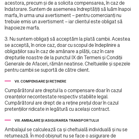
acestora, precum şi de a solicita compensarea, în caz de
îndatorare. Suntem de asemenea îndreptăţiţi să luăm înapoi
marfa, în urma unui avertisment – pentru comercianţi nu
trebuie emis un avertisment – iar clientul este obligat să
înapoieze marfa.
3. Nu suntem obligaţi să acceptăm la plată cambii. Acestea
se acceptă, în orice caz, doar cu scopul de îndeplinire a
obligaţiilor sau în caz de amânare a plăţii, caz în care
drepturile noastre de la punctul IX din Termeni şi Condiţii
Generale de Afaceri, rămân neatinse. Cheltuielile şi spezele
pentru cambii se suportă de către client.
VII. COMPENSARE ŞI REŢINERE
Cumpărătorul are dreptul la o compensare doar în cazul
creanţelor necontestate respectiv stabilite legal.
Cumpărătorul are drept de a reţine preţul doar în cazul
pretenţiilor ridicate in legătură cu acelaşi contract.
VIII. AMBALARE ŞI ASIGURAREA TRANSPORTULUI
Ambalajul se calculează ca şi cheltuială individuală şi nu se
returnează. În mod obişnuit nu se face o asigurare de