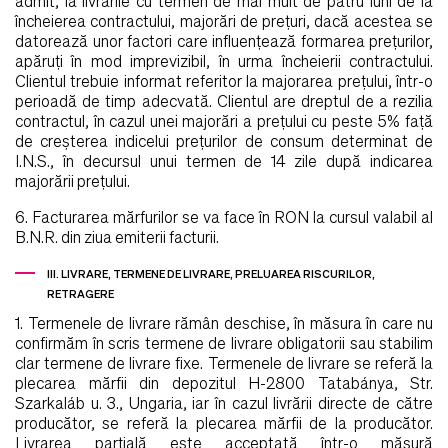
admit, la livrările cu termen de mai mult de patru luni de la
încheierea contractului, majorări de preţuri, dacă acestea se
datorează unor factori care influenţează formarea preţurilor,
apăruţi în mod imprevizibil, în urma încheierii contractului.
Clientul trebuie informat referitor la majorarea preţului, într-o
perioadă de timp adecvată. Clientul are dreptul de a rezilia
contractul, în cazul unei majorări a preţului cu peste 5% faţă
de creşterea indicelui preţurilor de consum determinat de
I.N.S., în decursul unui termen de 14 zile după indicarea
majorării preţului.
6. Facturarea mărfurilor se va face în RON la cursul valabil al
B.N.R. din ziua emiterii facturii.
III. LIVRARE, TERMENE DE LIVRARE,
PRELUAREA RISCURILOR,
RETRAGERE
1. Termenele de livrare rămân deschise, în măsura în care nu
confirmăm în scris termene de livrare obligatorii sau stabilim
clar termene de livrare fixe. Termenele de livrare se referă la
plecarea mărfii din depozitul H-2800 Tatabánya, Str.
Szarkaláb u. 3., Ungaria, iar în cazul livrării directe de către
producător, se referă la plecarea mărfii de la producător.
Livrarea parţială este acceptată într-o măsură