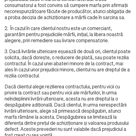
consumatorul a fost convins să cumpere marfa prin afirmaţii
necorespunzătoare făcute de producător, atunci obligaţia de
a proba decizia de achiziţionare a mărfii cade în sarcina sa.
2. În cazul în care clientul nostru este un comerciant,
garantăm pentru prejudiciile mărfii, iniţial, la libera noastră
alegere, prin remediere sau livrare compensatorie.
3. Dacă livrările ulterioare eşuează de două ori, clientul poate
solicita, dacă doreşte, o reducere de plată, sau poate rezilia
contractul. În cazul unei abateri minore de la contract, mai
ales în cazul unor prejudicii minore, clientul nu are dreptul de a
rezilia contractul.
Dacă clientul alege rezilierea contractului, pentru vicii cu
privire la contract sau pentru vicii ale mărfurilor, în urma
neîndeplinirii livrării ulterioare, acesta nu are dreptul la o
despăgubire adiţională. Dacă clientul, în urma nerespectării
livrării ulterioare, alege să primească despăgubiri, atunci
marfa rămâne la acesta. Despăgubirea se limitează la
diferenţa dintre preţul de achiziţionare şi valoarea produsului
defect. Aceste prevederi nu sunt valabile dacă prejudiciul a
fost creat cu rea voinţă.