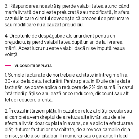
3. Răspunderea noastră îşi pierde valabilitatea atunci când
marfa livrată de noi este prelucrată sau modificată, în afara
cazului în care clientul dovedeşte că procesul de prelucrare
sau modificare nu a cauzat prejudiciul.
4. Drepturile de despăgubire ale unui client pentru un
prejudiciu, îşi pierd valabilitatea după un an de la livrarea
mărfii. Acest lucru nu este valabil dacă ni se impută reaua
voinţă.
VI. CONDIŢII DE PLATĂ
1. Sumele facturate de noi trebuie achitate în întregime în a
30-a zi de la data facturării. Pentru plata în 10 zile de la data
facturării se poate aplica o reducere de 2% din sumă. În cazul
întârzierii plăţii se anulează orice reducere, discount sau alt
fel de reducere oferită.
2. În cazul întârzierii plăţii, în cazul de refuz al plăţii cecului sau
al cambiei avem dreptul de a refuza alte livrări sau de a le
efectua livrări doar cu plata în avans, de a solicita efectuarea
plăţii tuturor facturilor neachitate, de a revoca cambiile deja
emise, şi de a solicita bani în numerar sau o garanţie în locul