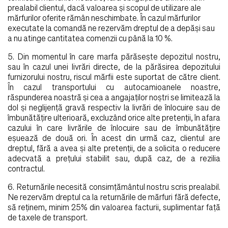
prealabil clientul, dacă valoarea şi scopul de utilizare ale
mărfurilor oferite rămân neschimbate. În cazul mărfurilor
executate la comandă ne rezervăm dreptul de a depăşi sau
a nu atinge cantitatea comenzii cu până la 10 %.
5. Din momentul în care marfa părăseşte depozitul nostru,
sau în cazul unei livrări directe, de la părăsirea depozitului
furnizorului nostru, riscul mărfii este suportat de către client.
În cazul transportului cu autocamioanele noastre,
răspunderea noastră şi cea a angajaţilor noştri se limitează la
dol şi neglijenţă gravă respectiv la livrări de înlocuire sau de
îmbunătăţire ulterioară, excluzând orice alte pretenţii, în afara
cazului în care livrările de înlocuire sau de îmbunătăţire
eşuează de două ori. În acest din urmă caz, clientul are
dreptul, fără a avea şi alte pretenţii, de a solicita o reducere
adecvată a preţului stabilit sau, după caz, de a rezilia
contractul.
6. Returnările necesită consimţământul nostru scris prealabil.
Ne rezervăm dreptul ca la returnările de mărfuri fără defecte,
să reţinem, minim 25% din valoarea facturii, suplimentar faţă
de taxele de transport.