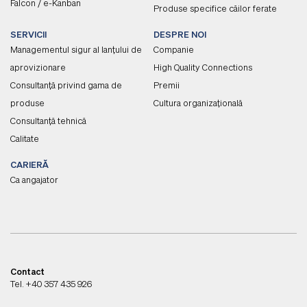
Falcon / e-Kanban
Produse specifice căilor ferate
SERVICII
DESPRE NOI
Managementul sigur al lanțului de
Companie
aprovizionare
High Quality Connections
Consultanță privind gama de
Premii
produse
Cultura organizațională
Consultanță tehnică
Calitate
CARIERĂ
Ca angajator
Contact
Tel. +40 357 435 926