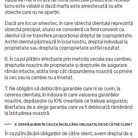
valoarea mărfii livrate de noi la obiectele prelucrate. Acelaşi
lucru este valabil şi dacă marfa este amestecată cu alte
obiecte care nu ne aparţin.
Dacă are loc un amestec, în care obiectul clientului reprezintă
obiectul principal, atunci se consideră ca fiind convenit ca
clientul să ne transfere proporţional dreptul de coproprietate.
Astfel clientul păstrează în locul nostru, dreptul individual la
proprietate sau dreptul la coproprietate astfel rezultat.
6. În cazul plăţilor efectuate prin metoda cecului sau cambiei,
drepturile noastre de proprietate şi drepturile de asigurare
rămân intacte, atâta timp cât răspunderea noastră cu privire
la cec sau la cambie nu a încetat.
7. Ne obligăm să deblocăm garanţiile care ni se cuvin, la
cererea clientului, în măsura în care valoarea garanţiilor
noastre, depăşeşte cu 10% creanţele ce trebuie asigurate;
libertatea de a alege garanţia care va fi deblocată rămânând
la latitudinea noastră.
X. DESPĂGUBIRI ÎN CAUZA ÎNCĂLCĂRII OBLIGAŢIILOR DE CĂTRE CLIENT
În cazul încălcării obligaţilor de către client, avem dreptul de a