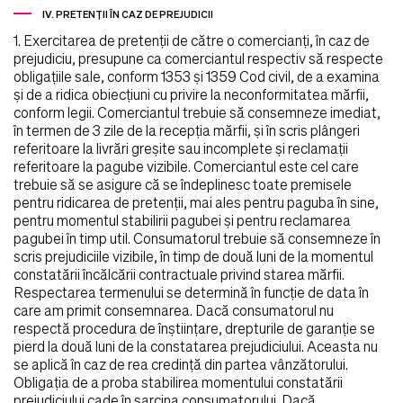
IV. PRETENŢII ÎN CAZ DE PREJUDICII
1. Exercitarea de pretenţii de către o comercianţi, în caz de
prejudiciu, presupune ca comerciantul respectiv să respecte
obligaţiile sale, conform 1353 şi 1359 Cod civil, de a examina
şi de a ridica obiecţiuni cu privire la neconformitatea mărfii,
conform legii. Comerciantul trebuie să consemneze imediat,
în termen de 3 zile de la recepţia mărfii, şi în scris plângeri
referitoare la livrări greşite sau incomplete şi reclamaţii
referitoare la pagube vizibile. Comerciantul este cel care
trebuie să se asigure că se îndeplinesc toate premisele
pentru ridicarea de pretenţii, mai ales pentru paguba în sine,
pentru momentul stabilirii pagubei şi pentru reclamarea
pagubei în timp util. Consumatorul trebuie să consemneze în
scris prejudiciile vizibile, în timp de două luni de la momentul
constatării încălcării contractuale privind starea mărfii.
Respectarea termenului se determină în funcţie de data în
care am primit consemnarea. Dacă consumatorul nu
respectă procedura de înştiinţare, drepturile de garanţie se
pierd la două luni de la constatarea prejudiciului. Aceasta nu
se aplică în caz de rea credinţă din partea vânzătorului.
Obligaţia de a proba stabilirea momentului constatării
prejudiciului cade în sarcina consumatorului. Dacă