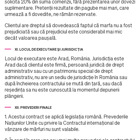
solicita 20% din suma comenzii, fără prezentarea unor dovezi
suplimentare. Pretenţii rezultate din pagube mai mari, care
urmează a fi dovedite, ne rămân rezervate.
Clientul are dreptul să dovedească faptul că marfa nu a fost
prejudiciată sau că prejudiciul este considerabil mai mic
decât valoarea pauşală.
XI. LOCUL DE EXECUTARE ŞI JURISDICŢIA
Locul de executare este Arad, România. Jurisdicţia este
Arad dacă clientul este firmă, persoană juridică de drept
administrativ sau cu un patrimoniu special de drept
administrativ, nu are un sediu de jurisdicţie în România sau
după încheierea contractului se mută din ţară, sau dacă
reşedinţa sa nu este cunoscută la momentul depunerii
plângerii.
XII. PREVEDERI FINALE
1. Acestui contract se aplică legislaţia română. Prevederile
Naţiunilor Unite cu privire la Contractul internaţional de
vânzare de mărfuri nu sunt valabile.