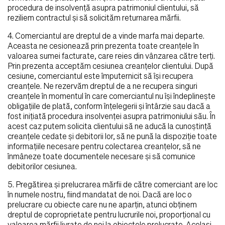
procedura de insolvenţă asupra patrimoniul clientului, să
reziliem contractul şi să solicităm returnarea mărfii.
4. Comerciantul are dreptul de a vinde marfa mai departe.
Aceasta ne cesionează prin prezenta toate creanţele în
valoarea sumei facturate, care reies din vânzarea către terţi.
Prin prezenta acceptăm cesiunea creanţelor clientului. După
cesiune, comerciantul este împuternicit să îşi recupera
creanţele. Ne rezervăm dreptul de a ne recupera singuri
creanţele în momentul în care comerciantul nu îşi îndeplineşte
obligaţiile de plată, conform înţelegerii şi întârzie sau dacă a
fost iniţiată procedura insolvenţei asupra patrimoniului său. În
acest caz putem solicita clientului să ne aducă la cunoştinţă
creanţele cedate şi debitorii lor, să ne pună la dispoziţie toate
informaţiile necesare pentru colectarea creanţelor, să ne
înmâneze toate documentele necesare şi să comunice
debitorilor cesiunea.
5. Pregătirea şi prelucrarea mărfii de către comerciant are loc
în numele nostru, fiind mandatat de noi. Dacă are loc o
prelucrare cu obiecte care nu ne aparţin, atunci obţinem
dreptul de coproprietate pentru lucrurile noi, proporţional cu