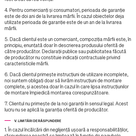
4. Pentru comercianţi şi consumatori, perioada de garanţie
este de doi ani de la livrarea mărfii. În cazul obiectelor deja
utilizate perioada de garanţie este de un an de la livrarea
mărfii.
5. Dacă clientul este un comerciant, compoziţia mărfii este, în
principiu, enunţată doar în descrierea produsului oferită de
către producător. Declaraţii publice sau publicitatea făcută
de producător nu constituie indicaţii contractuale privind
caracteristicile mărfii.
6. Dacă clientul primeşte instrucţiuni de utilizare incomplete,
noi suntem obligaţi doar să livrăm instrucţiuni de montare
complete, şi acestea doar în cazul în care lipsa instrucţiunilor
de montare împiedică montarea corespunzătoare.
7. Clientul nu primeşte de la noi garanţii în sensul legal. Acest
lucru nu se aplică la garanţia oferită de producător.
V. LIMITĂRI DE RĂSPUNDERE
1. În cazul încălcării din neglijenţă uşoară a responsabilităţilor,