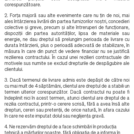
corespunzătoare.
2. Forţa majoră sau alte evenimente care nu ţin de noi, mai
ales întârzierea livrării din partea furnizorilor noştri, concedieri
colective şi greve, precum şi alte întreruperi de funcţionare,
dispoziţii din partea autorităţilor, lipsa de materiale sau
energie, ne dau dreptul să prelungim perioada de livrare cu
durata întârzierii, plus o perioadă adecvată de stabilizare, în
măsura în care din punct de vedere financiar nu se justifică
rezilierea contractului. În cazul unei rezilieri contractuale din
motivele sus numite se exclud drepturile de despăgubire ale
clientului.
3. Dacă termenul de livrare admis este depăşit de către noi
cu mai mult de 4 săptămâni, clientul are dreptul de a stabili un
termen ulterior corespunzător. Dacă contractul nu poate fi
îndeplinit nici în acest termen, atunci clientul are dreptul de a
rezilia contractul, printr-o cerere scrisă, fără a avea însă alte
drepturi, cereri sau pretenţii, de orice natură, în afara cazului
în care ne este imputat dolul sau neglijenţa gravă.
4. Ne rezervăm dreptul de a face schimbări în producţia
tehnică a mărfurilor noastre, fără obligaţia de a informa în