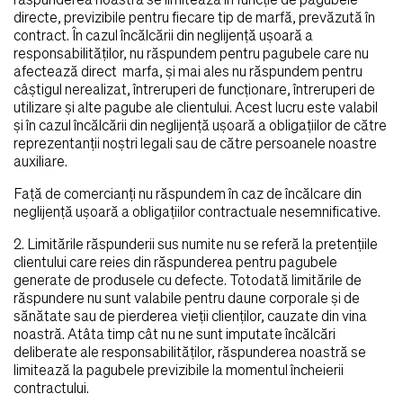
răspunderea noastră se limitează în funcţie de pagubele
directe, previzibile pentru fiecare tip de marfă, prevăzută în
contract. În cazul încălcării din neglijenţă uşoară a
responsabilităţilor, nu răspundem pentru pagubele care nu
afectează direct marfa, şi mai ales nu răspundem pentru
câştigul nerealizat, întreruperi de funcţionare, întreruperi de
utilizare şi alte pagube ale clientului. Acest lucru este valabil
şi în cazul încălcării din neglijenţă uşoară a obligaţiilor de către
reprezentanţii noştri legali sau de către persoanele noastre
auxiliare.
Faţă de comercianţi nu răspundem în caz de încălcare din
neglijenţă uşoară a obligaţiilor contractuale nesemnificative.
2. Limitările răspunderii sus numite nu se referă la pretenţiile
clientului care reies din răspunderea pentru pagubele
generate de produsele cu defecte. Totodată limitările de
răspundere nu sunt valabile pentru daune corporale şi de
sănătate sau de pierderea vieţii clienţilor, cauzate din vina
noastră. Atâta timp cât nu ne sunt imputate încălcări
deliberate ale responsabilităţilor, răspunderea noastră se
limitează la pagubele previzibile la momentul încheierii
contractului.