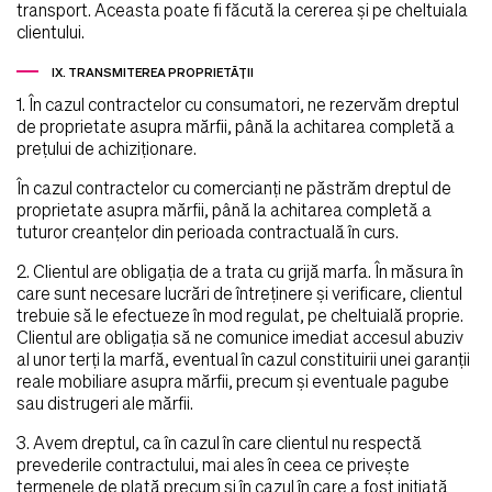
transport. Aceasta poate fi făcută la cererea şi pe cheltuiala
clientului.
IX. TRANSMITEREA PROPRIETĂŢII
1. În cazul contractelor cu consumatori, ne rezervăm dreptul
de proprietate asupra mărfii, până la achitarea completă a
preţului de achiziţionare.
În cazul contractelor cu comercianţi ne păstrăm dreptul de
proprietate asupra mărfii, până la achitarea completă a
tuturor creanţelor din perioada contractuală în curs.
2. Clientul are obligaţia de a trata cu grijă marfa. În măsura în
care sunt necesare lucrări de întreţinere şi verificare, clientul
trebuie să le efectueze în mod regulat, pe cheltuială proprie.
Clientul are obligaţia să ne comunice imediat accesul abuziv
al unor terţi la marfă, eventual în cazul constituirii unei garanţii
reale mobiliare asupra mărfii, precum şi eventuale pagube
sau distrugeri ale mărfii.
3. Avem dreptul, ca în cazul în care clientul nu respectă
prevederile contractului, mai ales în ceea ce priveşte
termenele de plată precum şi în cazul în care a fost iniţiată