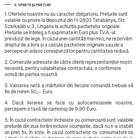
II. OFERTE ŞI PREŢURI
1. Ofertele noastre nu au caracter obligatoriu. Preţurile sunt
valabile cu privire la depozitul din H-2800 Tatabánya, Str.
Szarkaláb u. 3., Ungaria la achiziţia pachetelor originale.
Preţurile se înţeleg a fi exprimate în Euro plus T.V.A.-ul
prevăzut de lege. În cazul unei cantităţi mai mici, ne rezervăm
dreptul de a livra şi a calcula pachetele originale sau de a
percepe un adaos corespunzător pentru cantitatea redusă.
2. Comenzile adresate de către clienţi reprezentanţilor noştri
necesită, pentru valabilitatea contractului, o confirmare
scrisă din partea noastră.
3. Valoarea netă a mărfurilor din fiecare comandă trebuie să
fie de minim 50,-- Euro.
4. Dacă livrarea se face cu autocamioanele noastre,
percepem o taxă de camionaj de 9,90 Euro.
5. În cazul contractelor încheiate cu comercianţi sunt valabile
preţurile din ziua livrării inclusiv scumpirile, dacă nu s-a stabilit
un preţ fix, în scris. În cazul contractelor cu consumatorii se