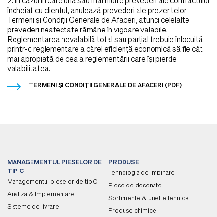
2. În cazul în care una sau mai multe prevederi ale contractului
încheiat cu clientul, anulează prevederi ale prezentelor
Termeni şi Condiţii Generale de Afaceri, atunci celelalte
prevederi neafectate rămâne în vigoare valabile.
Reglementarea nevalabilă total sau parţial trebuie înlocuită
printr-o reglementare a cărei eficienţă economică să fie cât
mai apropiată de cea a reglementării care îşi pierde
valabilitatea.
TERMENI ŞI CONDIŢII GENERALE DE AFACERI (PDF)
MANAGEMENTUL PIESELOR DE
PRODUSE
TIP C
Tehnologia de îmbinare
Managementul pieselor de tip C
Piese de desenate
Analiza & Implementare
Sortimente & unelte tehnice
Sisteme de livrare
Produse chimice